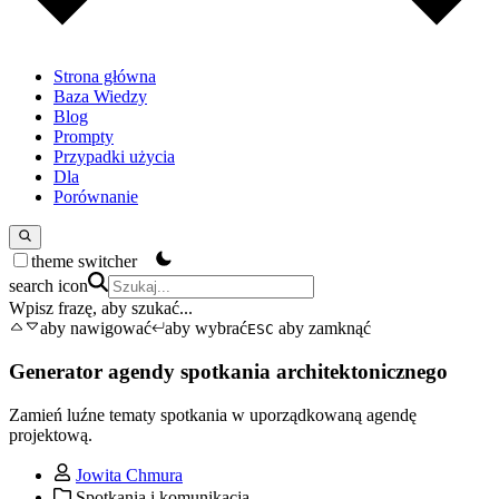
Strona główna
Baza Wiedzy
Blog
Prompty
Przypadki użycia
Dla
Porównanie
theme switcher
search icon
Wpisz frazę, aby szukać...
aby nawigować
aby wybrać
aby zamknąć
ESC
Generator agendy spotkania architektonicznego
Zamień luźne tematy spotkania w uporządkowaną agendę
projektową.
Jowita Chmura
Spotkania i komunikacja