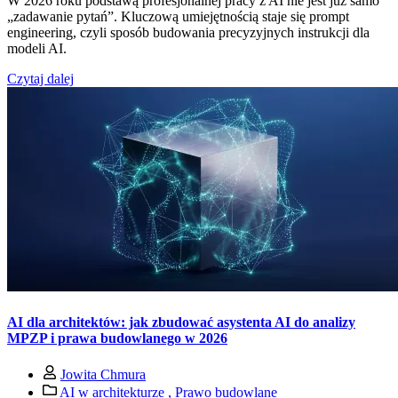
W 2026 roku podstawą profesjonalnej pracy z AI nie jest już samo
„zadawanie pytań”. Kluczową umiejętnością staje się prompt
engineering, czyli sposób budowania precyzyjnych instrukcji dla
modeli AI.
Czytaj dalej
AI dla architektów: jak zbudować asystenta AI do analizy
MPZP i prawa budowlanego w 2026
Jowita Chmura
AI w architekturze ,
Prawo budowlane