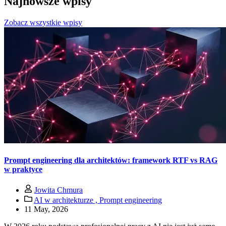
Najnowsze wpisy
Zobacz wszystkie wpisy
Prompt engineering dla architektów: framework RTF vs RAG
w praktyce
Jowita Chmura
AI w architekturze ,
Prompt engineering
11 May, 2026