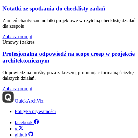
Notatki ze spotkania do checklisty zadań
Zamień chaotyczne notatki projektowe w czytelną checklistę działań
dla zespołu.
Zobacz prompt
Umowy i zakres
Profesjonalna odpowiedź na scope creep w projekcie
architektonicznym
Odpowiedz na prośby poza zakresem, proponując formalną ścieżkę
dalszych działań.
Zobacz prompt
QuickArchViz
Polityka prywatności
facebook
x
github