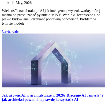
11 May, 2026
Wiele osób nadal traktuje AI jak inteligentną wyszukiwarkę, której
można po prostu zadać pytanie o MPZP, Warunki Techniczne albo
prawo budowlane i otrzymać poprawną odpowiedź. Problem w
tym, że modele
Czytaj dalej
Jak używać AI w architekturze w 2026? Dlaczego AI „zmyśla” i
jak architekci powinni naprawdę korzystać z AI