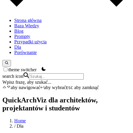
Strona główna
Baza Wiedzy
Blog
Prompty
Przypadki użycia
Dla
Porównanie
theme switcher
search icon
Wpisz frazę, aby szukać...
aby nawigować
aby wybrać
aby zamknąć
ESC
QuickArchViz dla architektów,
projektantów i studentów
Home
/
Dla