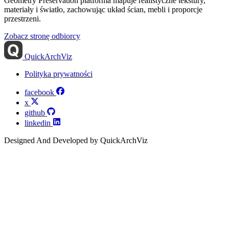
Geometry Preservation platforma mapuje realistyczne tekstury,
materiały i światło, zachowując układ ścian, mebli i proporcje
przestrzeni.
Zobacz stronę odbiorcy
QuickArchViz
Polityka prywatności
facebook
x
github
linkedin
Designed And Developed by QuickArchViz